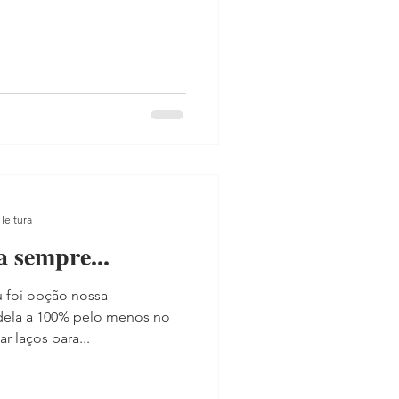
leitura
a sempre...
 foi opção nossa
dela a 100% pelo menos no
r laços para...