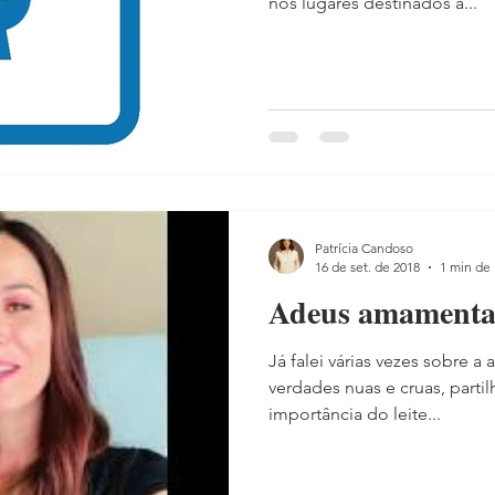
nos lugares destinados a...
Patrícia Candoso
16 de set. de 2018
1 min de 
Adeus amamentaç
Já falei várias vezes sobre 
verdades nuas e cruas, parti
importância do leite...