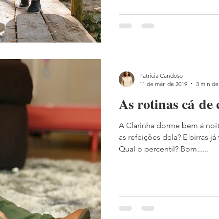
Patrícia Candoso
11 de mar. de 2019
3 min de 
As rotinas cá de 
A Clarinha dorme bem à noi
as refeições dela? E birras já
Qual o percentil? Bom......