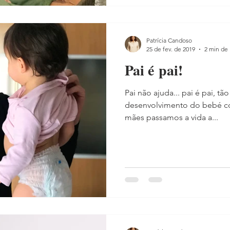
Patrícia Candoso
25 de fev. de 2019
2 min de 
Pai é pai!
Pai não ajuda... pai é pai, t
desenvolvimento do bebé co
mães passamos a vida a...