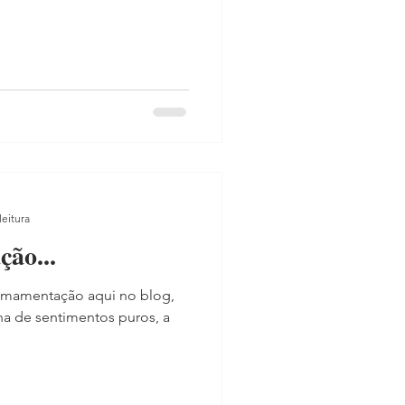
leitura
ão...
a amamentação aqui no blog,
lha de sentimentos puros, a