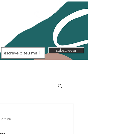
subscrever
leitura
..