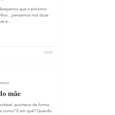
 desejamos que o próximo
elhor... pensamos nos doze
z e...
leitura
do mãe
evitável, acontece de forma
nos como? E em quê? Quando