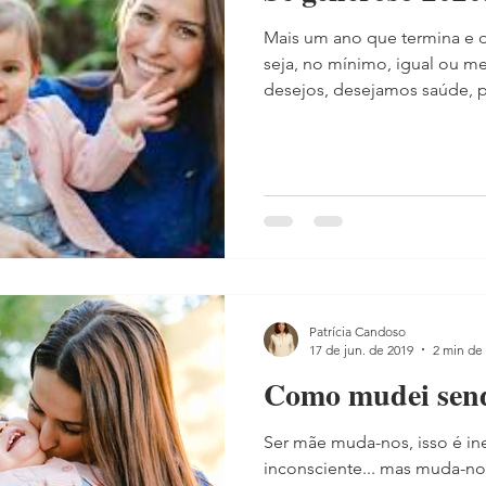
Mais um ano que termina e
seja, no mínimo, igual ou m
desejos, desejamos saúde, pa
Patrícia Candoso
17 de jun. de 2019
2 min de 
Como mudei sen
Ser mãe muda-nos, isso é in
inconsciente... mas muda-