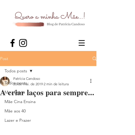
Post
Todos posts
Patrícia Candoso
Todos posts
20 de mai. de 2019
2 min de leitura
A criar laços para sempre...
Meu Diário
Mãe Cina Ensina
Mãe aos 40
Lazer e Prazer