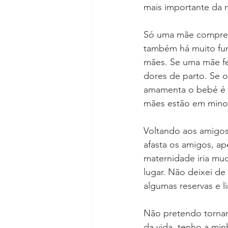
mais importante da n
Só uma mãe compree
também há muito fun
mães. Se uma mãe fe
dores de parto. Se o
amamenta o bebé é p
mães estão em minor
Voltando aos amigos
afasta os amigos, ap
maternidade iria mu
lugar. Não deixei de
algumas reservas e l
Não pretendo tornar
da vida, tenho a mi