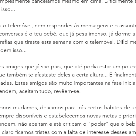
simplesmente cancelamos mesmo em cima. Dificilmente 
isso...
 o telemóvel, nem respondes às mensagens e o assunto
conversas é o teu bebé, que já pesa imenso, já dorme a n
rafias que tiraste esta semana com o telemóvel. Dificil
dem isso...
s amigos que já são pais, que até podia estar um pouco
 também te afastaste deles a certa altura... E finalmen
zades. Estes amigos são muito importantes na fase inicia
endem, aceitam tudo, revêem-se.
prios mudamos, deixamos para trás certos hábitos de um
empre disponíveis e estabelecemos novas metas e prior
ndem, não aceitam e até criticam o "poder" que o beb
 claro ficamos tristes com a falta de interesse desses am