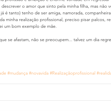
 descrever o amor que sinto pela minha filha, mas não vou
já é tanto) tenho de ser amiga, namorada, companheira, 
a minha realização profissional, preciso pisar palcos, re
serei um bom exemplo de mãe.
ue se afastam, não se preocupem... talvez um dia reg
ade
#mudança
#novavida
#Realizaçãoprofissional
#reali