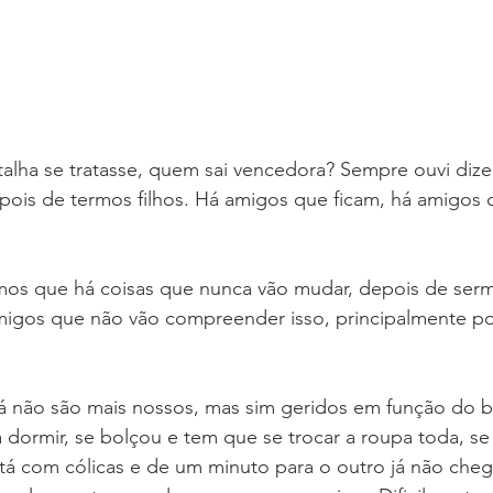
lha se tratasse, quem sai vencedora? Sempre ouvi dize
is de termos filhos. Há amigos que ficam, há amigos 
os que há coisas que nunca vão mudar, depois de serm
migos que não vão compreender isso, principalmente po
já não são mais nossos, mas sim geridos em função do 
 dormir, se bolçou e tem que se trocar a roupa toda, s
stá com cólicas e de um minuto para o outro já não che