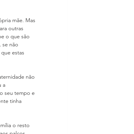
pria mãe. Mas 
ra outras 
be o que são 
, se não 
 que estas 
aternidade não 
 a 
 o seu tempo e 
nte tinha 
ília o resto 
aos palcos. 