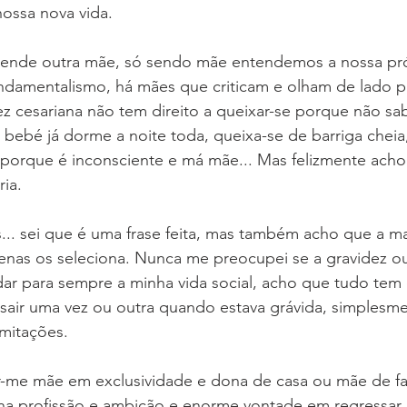
ossa nova vida.
nde outra mãe, só sendo mãe entendemos a nossa pró
damentalismo, há mães que criticam e olham de lado pa
z cesariana não tem direito a queixar-se porque não sa
 bebé já dorme a noite toda, queixa-se de barriga cheia
orque é inconsciente e má mãe... Mas felizmente acho
ia.
... sei que é uma frase feita, mas também acho que a m
enas os seleciona. Nunca me preocupei se a gravidez ou
dar para sempre a minha vida social, acho que tudo tem
 sair uma vez ou outra quando estava grávida, simplesme
imitações. 
-me mãe em exclusividade e dona de casa ou mãe de fam
nha profissão e ambição e enorme vontade em regressar 