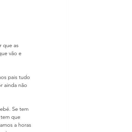
r que as 
que vão e 
os pais tudo 
r ainda não 
bebé. Se tem 
e tem que 
gamos a horas 