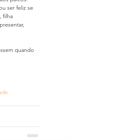
 ser feliz se 
filha 
presentar, 
ressem quando 
dade