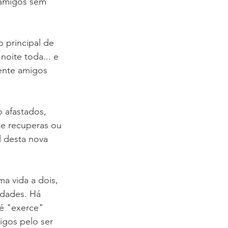
amigos sem 
 principal de 
oite toda... e 
mente amigos 
 afastados, 
te recuperas ou 
l desta nova 
a vida a dois, 
idades. Há 
é "exerce" 
igos pelo ser 