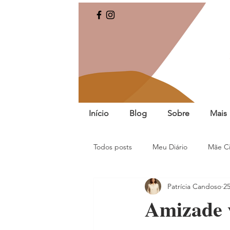
Início
Blog
Sobre
Mais
Todos posts
Meu Diário
Mãe Ci
Patrícia Candoso
2
Amizade 