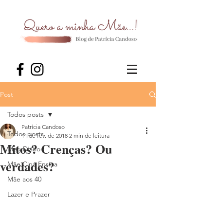
Post
Todos posts
Patrícia Candoso
Todos posts
11 de fev. de 2018
2 min de leitura
Mitos? Crenças? Ou
Meu Diário
verdades?
Mãe Cina Ensina
Mãe aos 40
Lazer e Prazer