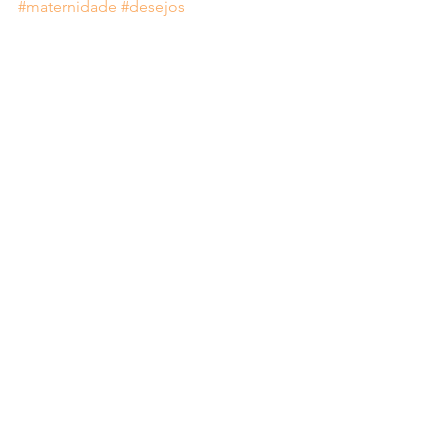
#maternidade
#desejos
Meu Diário
Ver tudo
Posts recentes