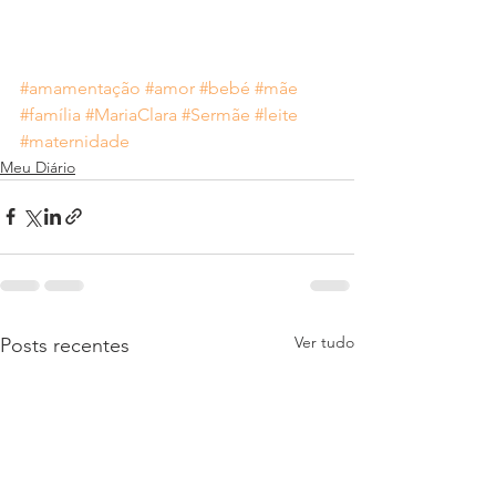
#amamentação
#amor
#bebé
#mãe
#família
#MariaClara
#Sermãe
#leite
#maternidade
Meu Diário
Ver tudo
Posts recentes