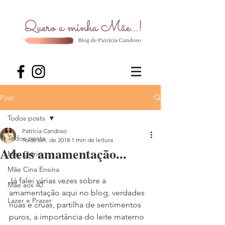
Post
Todos posts
Patrícia Candoso
Todos posts
16 de set. de 2018
1 min de leitura
Adeus amamentação...
Meu Diário
Mãe Cina Ensina
Já falei várias vezes sobre a 
Mãe aos 40
amamentação aqui no blog, verdades 
Lazer e Prazer
nuas e cruas, partilha de sentimentos 
puros, a importância do leite materno 