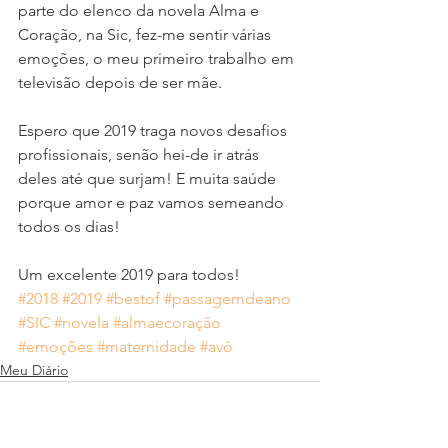
parte do elenco da novela Alma e 
Coração, na Sic, fez-me sentir várias 
emoções, o meu primeiro trabalho em 
televisão depois de ser mãe.
Espero que 2019 traga novos desafios 
profissionais, senão hei-de ir atrás 
deles até que surjam! E muita saúde 
porque amor e paz vamos semeando 
todos os dias!
Um excelente 2019 para todos!
#2018
#2019
#bestof
#passagemdeano
#SIC
#novela
#almaecoração
#emoções
#maternidade
#avô
Meu Diário