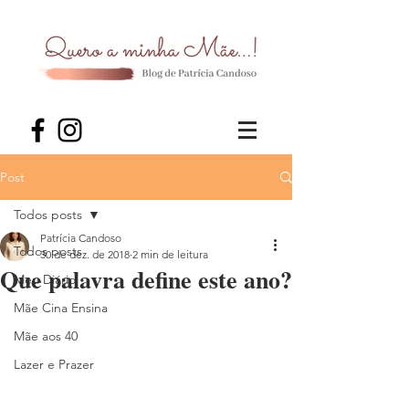
Post
Todos posts
Patrícia Candoso
Todos posts
30 de dez. de 2018
2 min de leitura
Que palavra define este ano?
Meu Diário
Mãe Cina Ensina
Mãe aos 40
Lazer e Prazer