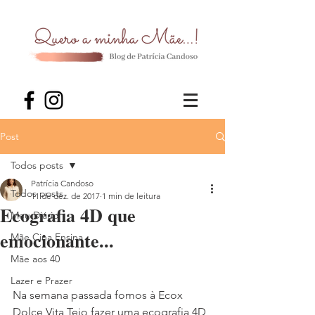
Post
Todos posts
Patrícia Candoso
Todos posts
11 de dez. de 2017
1 min de leitura
Ecografia 4D que
Meu Diário
emocionante...
Mãe Cina Ensina
Mãe aos 40
Lazer e Prazer
Na semana passada fomos à Ecox 
Dolce Vita Tejo fazer uma ecografia 4D 