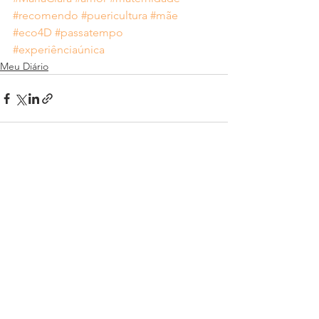
#recomendo
#puericultura
#mãe
#eco4D
#passatempo
#experiênciaúnica
Meu Diário
Ver tudo
Posts recentes