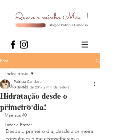
Post
Todos posts
Patrícia Candoso
Todos posts
5 de dez. de 2017
2 min de leitura
Hidratação desde o
Meu Diário
primeiro dia!
Mãe Cina Ensina
Mãe aos 40
Lazer e Prazer
Desde o primeiro dia, desde a primeira 
consulta que me aconselharam a 