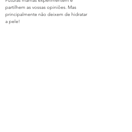
Futuras mamãs experimentem e 
partilhem as vossas opiniões. Mas 
principalmente não deixem de hidratar 
a pele!