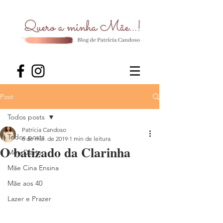
Post
Todos posts
Patrícia Candoso
Todos posts
6 de mai. de 2019
1 min de leitura
O batizado da Clarinha
Meu Diário
Mãe Cina Ensina
Mãe aos 40
Lazer e Prazer