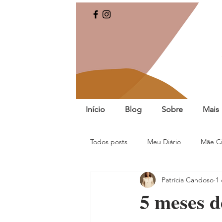
Início
Blog
Sobre
Mais
Todos posts
Meu Diário
Mãe Ci
Patrícia Candoso
1 
5 meses 