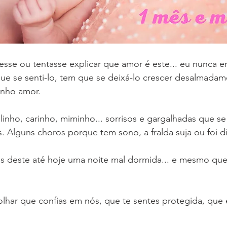
sse ou tentasse explicar que amor é este... eu nunca e
que se senti-lo, tem que se deixá-lo crescer desalmada
anho amor.
inho, carinho, miminho... sorrisos e gargalhadas que s
. Alguns choros porque tem sono, a fralda suja ou foi di
 deste até hoje uma noite mal dormida... e mesmo que
olhar que confias em nós, que te sentes protegida, que