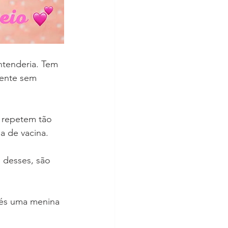
ntenderia. Tem 
mente sem 
e repetem tão 
a de vacina.
 desses, são 
 és uma menina 