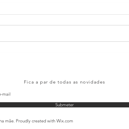
Mãe 
Mudar e renovar faz bem!
Fica a par de todas as novidades
Submeter
a mãe. Proudly created with
Wix.com