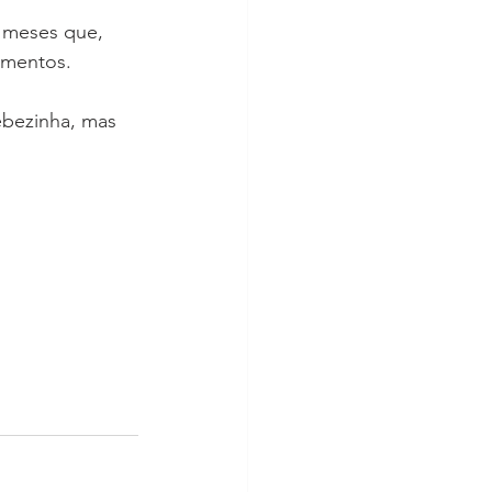
 meses que, 
omentos.
ebezinha, mas 