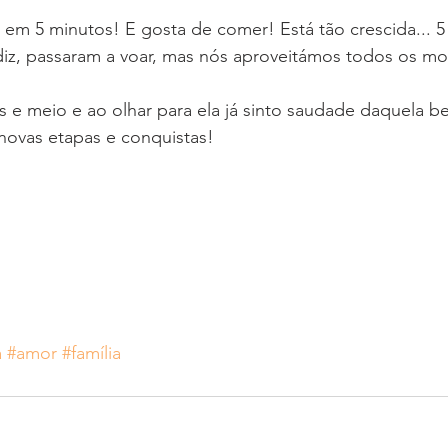
em 5 minutos! E gosta de comer! Está tão crescida... 5
iz, passaram a voar, mas nós aproveitámos todos os m
 e meio e ao olhar para ela já sinto saudade daquela b
 novas etapas e conquistas!
a
#amor
#família