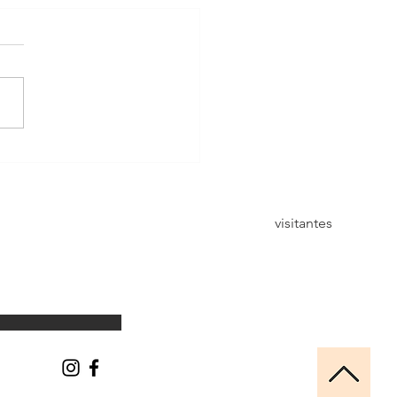
não está a chover!
visitantes