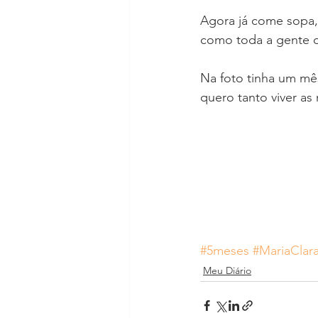
Agora já come sopa, 
como toda a gente d
Na foto tinha um mês
quero tanto viver as
#5meses
#MariaClar
Meu Diário