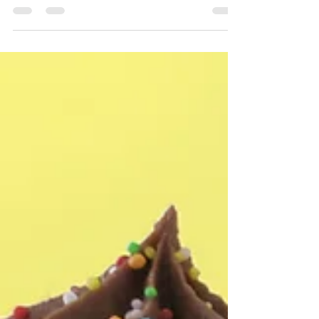
Quando há uma nova grávida na família é normal
ouvir, das mulheres e mães mais experientes,
várias expressões e superstições que nunca...