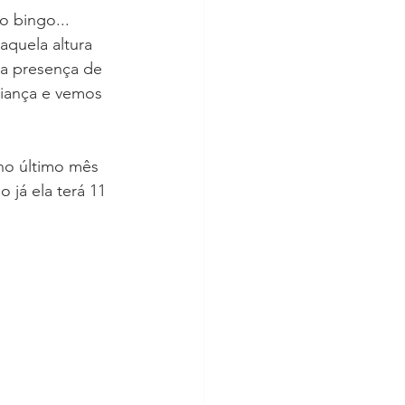
 bingo... 
quela altura 
la presença de 
riança e vemos 
no último mês 
já ela terá 11 