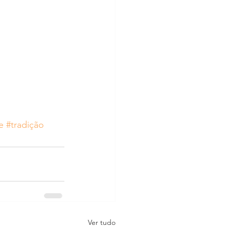
e
#tradição
Ver tudo