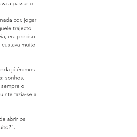
va a passar o 
nada cor, jogar 
ele trajecto 
ia, era preciso 
 custava muito 
toda já éramos 
s: sonhos, 
a sempre o 
inte fazia-se a 
e abrir os 
ito?". 