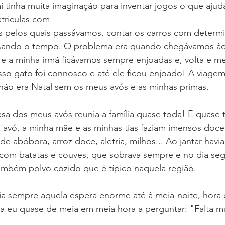
 tinha muita imaginação para inventar jogos o que ajuda
triculas com
s pelos quais passávamos, contar os carros com determi
passando o tempo. O problema era quando chegávamos àqu
u e a minha irmã ficávamos sempre enjoadas e, volta e me
so gato foi connosco e até ele ficou enjoado! A viagem
não era Natal sem os meus avós e as minhas primas.
asa dos meus avós reunia a família quase toda! E quase 
a avó, a minha mãe e as minhas tias faziam imensos doce
de abóbora, arroz doce, aletria, milhos... Ao jantar havi
 com batatas e couves, que sobrava sempre e no dia segu
ambém polvo cozido que é típico naquela região. 
ia sempre aquela espera enorme até à meia-noite, hora d
va eu quase de meia em meia hora a perguntar: "Falta mu