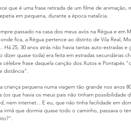
rece que é uma frase retirada de um filme de animação, 
repetia em pequena, durante a época natalícia.
sempre passado na casa dos meus avós na Régua e em 
onde fica, a Régua pertence ao distrito de Vila Real, 
.. Há 25, 30 anos atrás não havia tantas auto-estradas e 
ão dizer quase toda) era feita em estradas secundárias ch
 a célebre frase daquela canção dos Xutos e Pontapés "
e distância".
a criança pequena numa viagem tão grande nos anos 80
 (os que havia os meus pais não tinham possibilidade d
ad, nem internet... E eu, que não tinha facilidade em dor
ha irmã que dormia quase todo o caminho, passava o te
ito?".