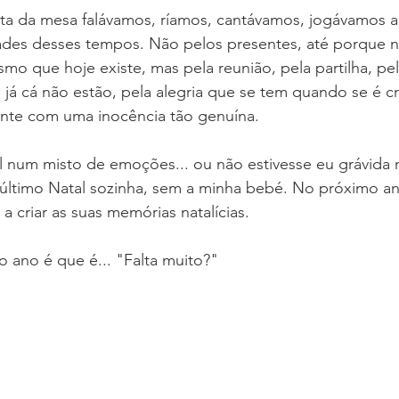
ta da mesa falávamos, ríamos, cantávamos, jogávamos ao
des desses tempos. Não pelos presentes, até porque na
mo que hoje existe, mas pela reunião, pela partilha, pe
e já cá não estão, pela alegria que se tem quando se é c
ente com uma inocência tão genuína.
l num misto de emoções... ou não estivesse eu grávida 
último Natal sozinha, sem a minha bebé. No próximo ano 
a criar as suas memórias natalícias. 
a o ano é que é... "Falta muito?"