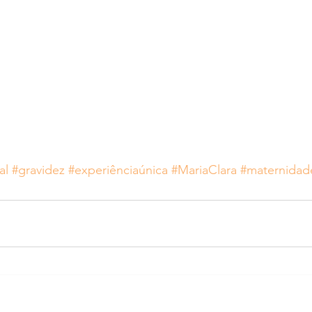
al
#gravidez
#experiênciaúnica
#MariaClara
#maternidad