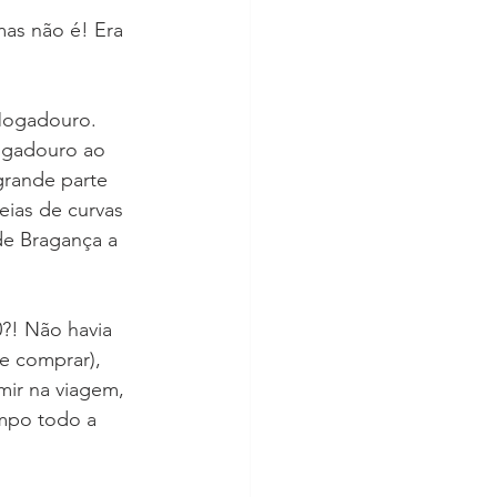
mas não é! Era 
Mogadouro. 
Mogadouro ao 
grande parte 
eias de curvas 
de Bragança a 
?! Não havia 
e comprar), 
mir na viagem, 
mpo todo a 