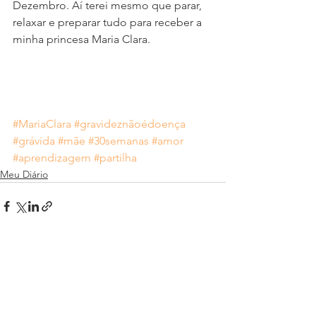
Dezembro. Aí terei mesmo que parar, 
relaxar e preparar tudo para receber a 
minha princesa Maria Clara.
#MariaClara
#gravideznãoédoença
#grávida
#mãe
#30semanas
#amor
#aprendizagem
#partilha
Meu Diário
Ver tudo
Posts recentes