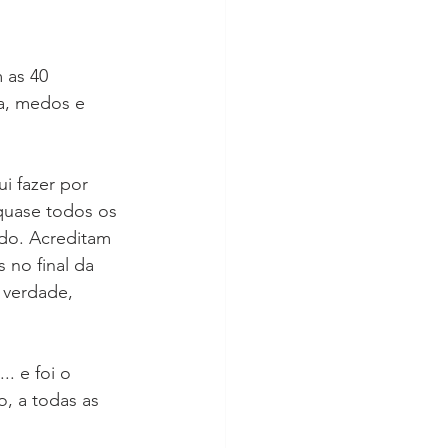
 as 40 
a, medos e 
i fazer por 
 quase todos os 
ado. Acreditam 
 no final da 
 verdade, 
. e foi o 
, a todas as 