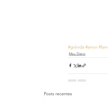
#grávida
#amor
#famí
Meu Diário
Posts recentes