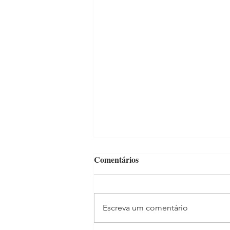
Comentários
Escreva um comentário
"Mãe Aos 40" já estreou!