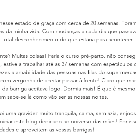
 nesse estado de graça com cerca de 20 semanas. Foram
as da minha vida. Com mudanças a cada dia que passav
m total desconhecimento do que estaria para acontecer.
ente? Muitas coisas! Faria o curso pré-parto, não consegu
s, estive a trabalhar até as 37 semanas com espetáculos
vezes a amabilidade das pessoas nas filas do supermerc
 com vergonha de aceitar passar à frente! Claro que mais
 da barriga aceitava logo. Dormia mais! É que é mesmo
em sabe-se lá como vão ser as nossas noites.
i uma gravidez muito tranquila, calma, sem azia, enjoos..
niciar este blog dedicado ao universo das mães! Por isso
cidades e aproveitem as vossas barrigas!