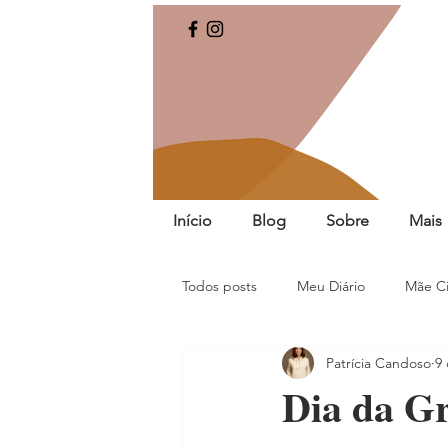
Início
Blog
Sobre
Mais
Todos posts
Meu Diário
Mãe Ci
Patrícia Candoso
9 
Dia da G