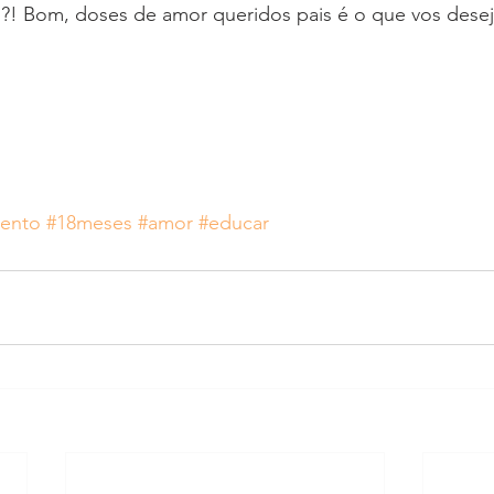
s?! Bom, doses de amor queridos pais é o que vos desej
mento
#18meses
#amor
#educar