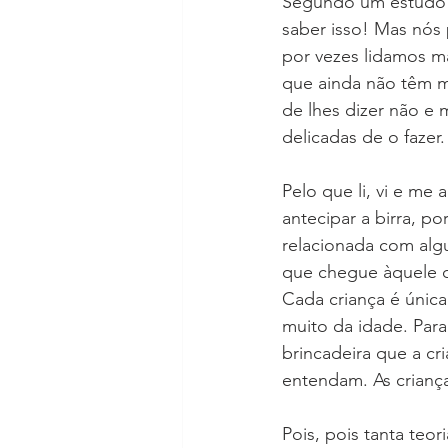
Segundo um estudo as
saber isso! Mas nós 
por vezes lidamos m
que ainda não têm m
de lhes dizer não e m
delicadas de o fazer.
Pelo que li, vi e me
antecipar a birra, 
relacionada com algu
que chegue àquele ch
Cada criança é únic
muito da idade. Par
brincadeira que a c
entendam. As criança
Pois, pois tanta teo