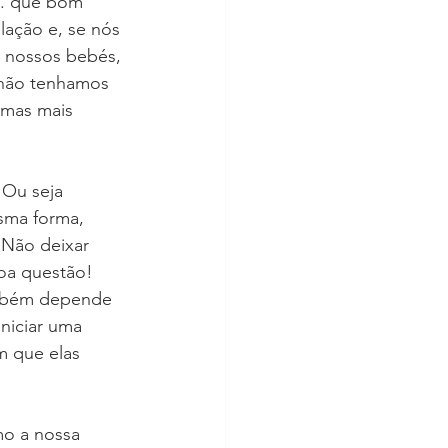
.. que bom 
lação e, se nós 
 nossos bebés, 
 não tenhamos 
ormas mais 
 Ou seja 
sma forma, 
 Não deixar 
oa questão! 
ambém depende 
niciar uma 
m que elas 
mo a nossa 