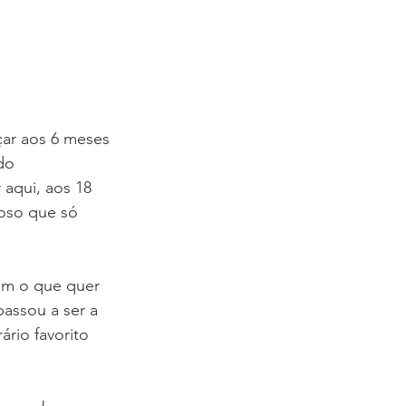
ar aos 6 meses 
do 
aqui, aos 18 
roso que só 
em o que quer 
assou a ser a 
ário favorito 