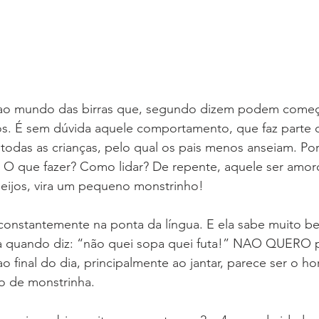
ao mundo das birras que, segundo dizem podem começ
nos. É sem dúvida aquele comportamento, que faz parte 
odas as crianças, pelo qual os pais menos anseiam. Por 
r! O que fazer? Como lidar? De repente, aquele ser amo
eijos, vira um pequeno monstrinho!
constantemente na ponta da língua. E ela sabe muito b
ita quando diz: “não quei sopa quei futa!” NAO QUERO p
 ao final do dia, principalmente ao jantar, parece ser o hor
do de monstrinha.