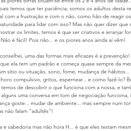
 piores birras situam-se entre os 2 e 4 anos de idade.
pais temos que ter paciência, somos os adultos desta re
al com a frustração e com o não, como hão-de reagir os
aturidade para lidar com isso? Mas não quer dizer que
ostrar os limites, temos é que ser criativos e arranjar f
 Não é fácil! Pois não... e os piores anos ainda aí vêm!
 aconselhei, uma das formas mais eficazes é a prevenção!
porque ela tem um padrão e começa quase sempre da me
m sítio ou situação, sono, fome, mudança de hábitos...
oro compulsivo, gritos, espernear... e como fazê-lo? B
a temos de descobrir o que funciona com a nossa, e t
a alguns uma conversa em tom de negociação funciona, i
riança goste... mudar de ambiente... mas sempre num to
s não falam “adultês”! 
ria e sabedoria mas não hora H... é que eles testam mes