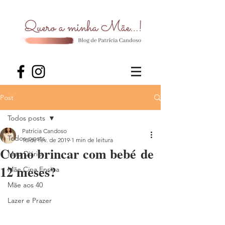
Post
Todos posts
Patrícia Candoso
Todos posts
18 de fev. de 2019
1 min de leitura
Como brincar com bebé de
Meu Diário
12 meses?
Mãe Cina Ensina
Mãe aos 40
Lazer e Prazer