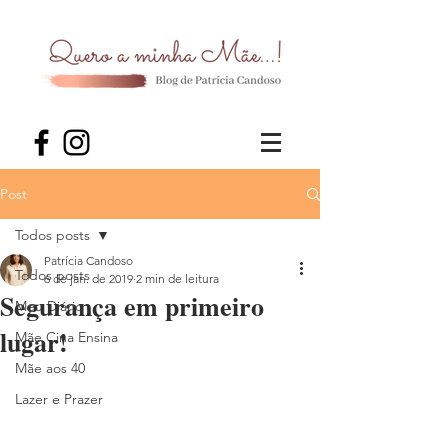
Post
Todos posts
Patrícia Candoso
Todos posts
6 de jan. de 2019
2 min de leitura
Segurança em primeiro
Meu Diário
lugar!
Mãe Cina Ensina
Mãe aos 40
Lazer e Prazer