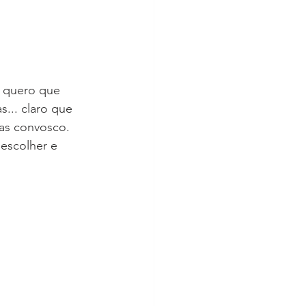
o quero que 
... claro que 
as convosco. 
escolher e 