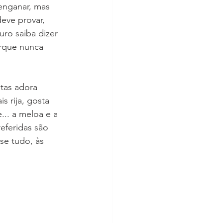
enganar, mas 
eve provar, 
ro saiba dizer 
rque nunca 
utas adora 
 rija, gosta 
.. a meloa e a 
eferidas são 
se tudo, às 