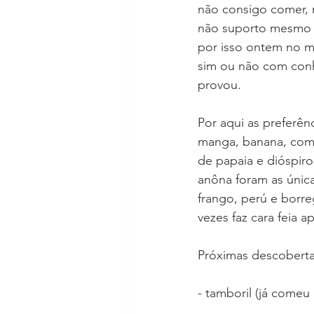
não consigo comer, 
não suporto mesmo a
por isso ontem no m
sim ou não com conh
provou.
Por aqui as preferênc
manga, banana, com 
de papaia e dióspiro
anôna foram as única
frango, perú e borre
vezes faz cara feia 
Próximas descoberta
- tamboril (já comeu