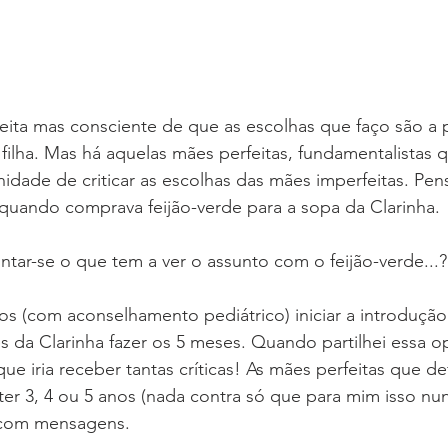
ita mas consciente de que as escolhas que faço são a 
filha. Mas há aquelas mães perfeitas, fundamentalistas 
ade de criticar as escolhas das mães imperfeitas. Pens
uando comprava feijão-verde para a sopa da Clarinha.
tar-se o que tem a ver o assunto com o feijão-verde...?
s (com aconselhamento pediátrico) iniciar a introdução
es da Clarinha fazer os 5 meses. Quando partilhei essa o
ue iria receber tantas críticas! As mães perfeitas que 
ter 3, 4 ou 5 anos (nada contra só que para mim isso nun
 com mensagens.