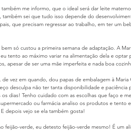
e também me informo, que o ideal será dar leite materno
, também sei que tudo isso depende do desenvolvimen
pais, que precisam regressar ao trabalho, em ter um be
u bem só custou a primeira semana de adaptação. A Mari
eu tento ao máximo variar na alimentação dela e optar 
os, apesar de ser uma mãe imperfeita e nada boa cozinhe
ue, de vez em quando, dou papas de embalagem à Maria C
 peço desculpa não ter tanta disponibilidade e paciência p
s os dias! Tenho cuidado com as escolhas que faço e m
supermercado ou farmácia analiso os produtos e tento e
 E depois vejo se ela também gosta!
o feijão-verde, eu detesto feijão-verde mesmo! É um al