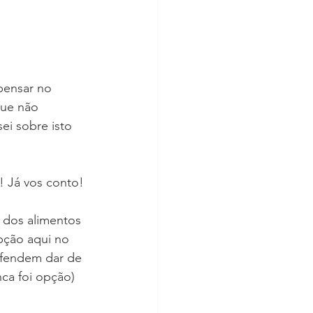
pensar no 
que não 
ei sobre isto 
! Já vos conto!
 dos alimentos 
pção aqui no 
defendem dar de 
ca foi opção) 