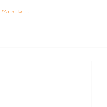
a
#Amor
#família