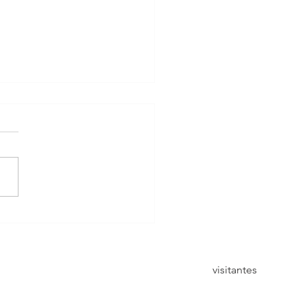
não está a chover!
visitantes