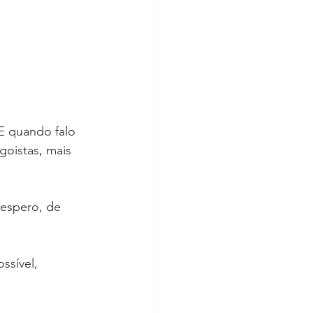
E quando falo 
oistas, mais 
espero, de 
ssível, 