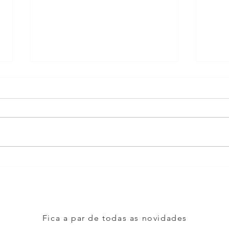
Mãe 
Mudar e renovar faz bem!
Fica a par de todas as novidades