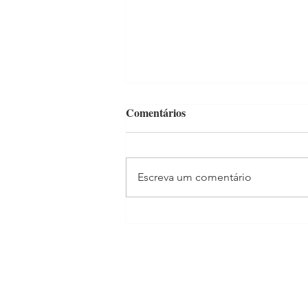
Comentários
Escreva um comentário
"Mãe Aos 40" já estreou!