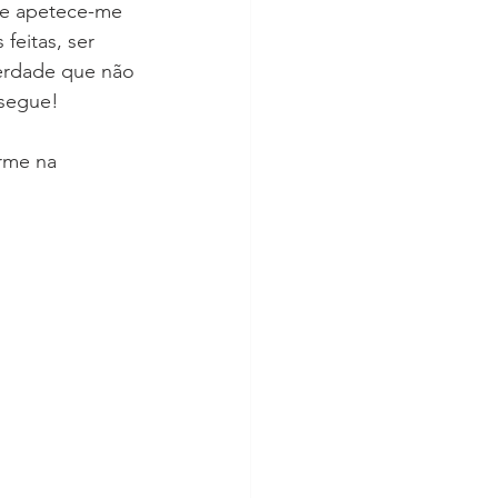
ãe apetece-me 
feitas, ser 
berdade que não 
segue! 
rme na 