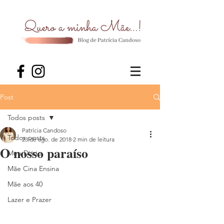
Post
Todos posts
Patrícia Candoso
Todos posts
23 de ago. de 2018
2 min de leitura
O nosso paraíso
Meu Diário
Mãe Cina Ensina
Mãe aos 40
Lazer e Prazer