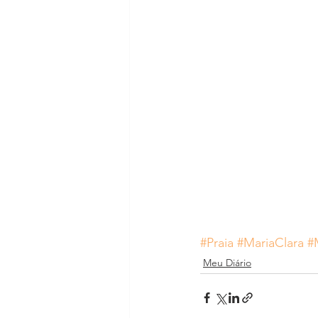
#Praia
#MariaClara
#
Meu Diário