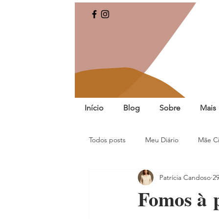
Início
Blog
Sobre
Mais
Todos posts
Meu Diário
Mãe Ci
Patrícia Candoso
29
Fomos à p