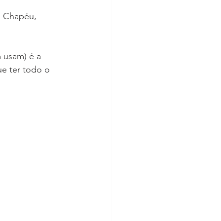
. Chapéu, 
 usam) é a 
e ter todo o 