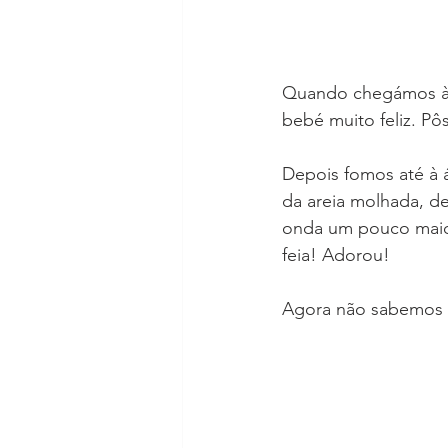
Quando chegámos à p
bebé muito feliz. Pô
Depois fomos até à ág
da areia molhada, 
onda um pouco maior
feia! Adorou! 
Agora não sabemos q