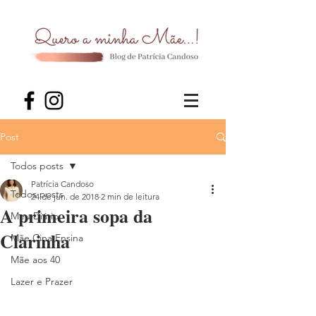
Post
Todos posts
Patrícia Candoso
Todos posts
24 de jun. de 2018
2 min de leitura
A primeira sopa da
Meu Diário
Clarinha
Mãe Cina Ensina
Mãe aos 40
Lazer e Prazer