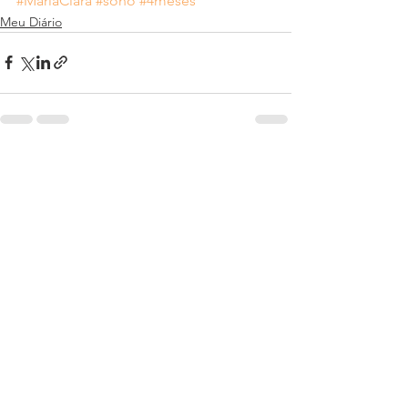
#MariaClara
#sono
#4meses
Meu Diário
Ver tudo
Posts recentes