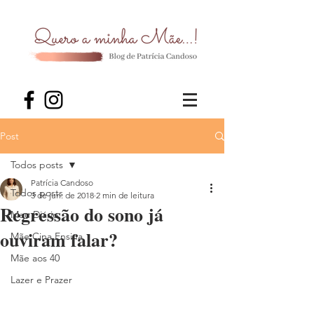
Post
Todos posts
Patrícia Candoso
Todos posts
3 de jun. de 2018
2 min de leitura
Regressão do sono já
Meu Diário
ouviram falar?
Mãe Cina Ensina
Mãe aos 40
Lazer e Prazer