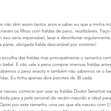
eis não têm assim tantos anos e saber eu que a minha m
riaram os filhos com fraldas de pano, reutilizáveis. Faço
 isso seria impensável, lavar e desinfectar regularment
ha parte, obrigada fralda descartável por existires!
a escolha das fraldas mas principalmente o tamanho cer
o bebé. E não vale a pena comprar imensas fraldas ante
sabemos o peso exacto e também não sabemos se o beb
ldas. Eu tinha apenas dois pacotes de 30 cada.
 nasceu comecei por usar as fraldas Dodot Sensitive ta
bida para a pele sensível do recém-nascido e ideal par
. Optei por este tamanho uma vez que ela nasceu com 2,