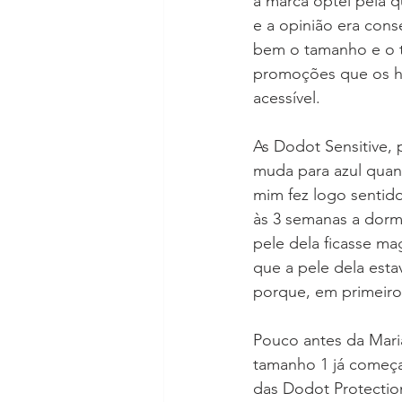
à marca optei pela q
e a opinião era cons
bem o tamanho e o t
promoções que os hi
acessível.
As Dodot Sensitive,
muda para azul quand
mim fez logo sentido
às 3 semanas a dormi
pele dela ficasse ma
que a pele dela esta
porque, em primeiro 
Pouco antes da Maria
tamanho 1 já começav
das Dodot Protection