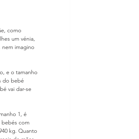
ãe, como 
-lhes um vénia, 
e, nem imagino 
to, e o tamanho 
s do bebé 
é vai dar-se 
manho 1, é 
a bebés com 
940 kg. Quanto 