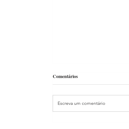
Comentários
Escreva um comentário
"Mãe Aos 40" já estreou!