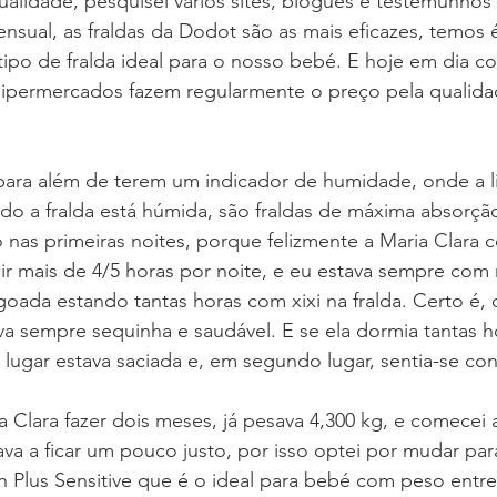
ualidade, pesquisei vários sites, blogues e testemunhos
ensual, as fraldas da Dodot são as mais eficazes, temos 
ipo de fralda ideal para o nosso bebé. E hoje em dia c
permercados fazem regularmente o preço pela qualidad
 para além de terem um indicador de humidade, onde a l
o a fralda está húmida, são fraldas de máxima absorção.
 nas primeiras noites, porque felizmente a Maria Clara
r mais de 4/5 horas por noite, e eu estava sempre com 
goada estando tantas horas com xixi na fralda. Certo é, 
va sempre sequinha e saudável. E se ela dormia tantas h
lugar estava saciada e, em segundo lugar, sentia-se con
 Clara fazer dois meses, já pesava 4,300 kg, e comecei 
a a ficar um pouco justo, por isso optei por mudar par
 Plus Sensitive que é o ideal para bebé com peso entre 