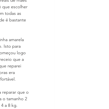
 reais de mães 
é que escolher 
om todas as 
e é bastante 
inha amarela 
 Isto para 
 começou logo 
receio que a 
que reparei 
oras era 
fortável.
a reparar que o 
a o tamanho 2 
4 a 8 kg. 