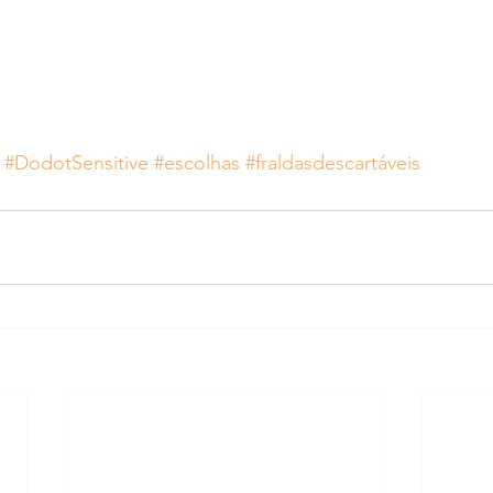
#DodotSensitive
#escolhas
#fraldasdescartáveis