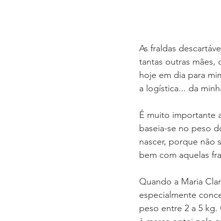
As fraldas descartáv
tantas outras mães, c
hoje em dia para mim
a logística... da min
É muito importante 
baseia-se no peso d
nascer, porque não 
bem com aquelas fra
Quando a Maria Clara
especialmente conce
peso entre 2 a 5 kg