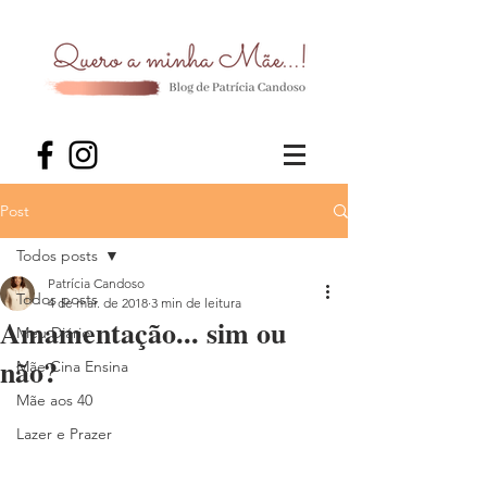
Post
Todos posts
Patrícia Candoso
Todos posts
4 de mar. de 2018
3 min de leitura
Amamentação... sim ou
Meu Diário
não?
Mãe Cina Ensina
Mãe aos 40
Lazer e Prazer