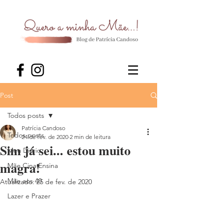
Post
Todos posts
Patrícia Candoso
Todos posts
24 de fev. de 2020
2 min de leitura
Sim já sei... estou muito
Meu Diário
magra!
Mãe Cina Ensina
Mãe aos 40
Atualizado:
25 de fev. de 2020
Lazer e Prazer