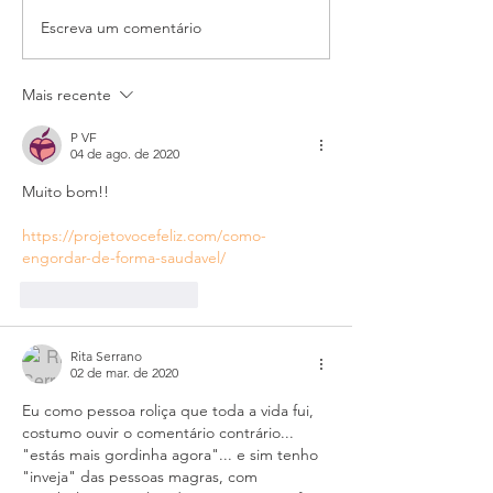
Mãe não está a c
Mudar e renovar faz bem!
Escreva um comentário
Mais recente
P VF
04 de ago. de 2020
Muito bom!!
https://projetovocefeliz.com/como-
engordar-de-forma-saudavel/
Curtir
Responder
Rita Serrano
02 de mar. de 2020
Eu como pessoa roliça que toda a vida fui, 
costumo ouvir o comentário contrário... 
"estás mais gordinha agora"... e sim tenho 
"inveja" das pessoas magras, com 