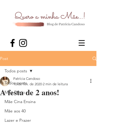
Post
Todos posts
Patrícia Candoso
Todos posts
10 de fev. de 2020
2 min de leitura
A festa de 2 anos!
Meu Diário
Mãe Cina Ensina
Mãe aos 40
Lazer e Prazer