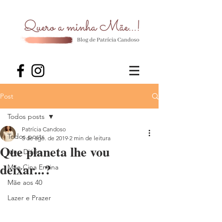
Post
Todos posts
Patrícia Candoso
Todos posts
5 de ago. de 2019
2 min de leitura
Que planeta lhe vou
Meu Diário
deixar...?
Mãe Cina Ensina
Mãe aos 40
Lazer e Prazer