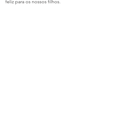
feliz para os nossos filhos.
#planeta
#recursosnaturais
#reciclagem
#nespresso
#nestle
#nesquik
#Ambiente
#futuro
Meu Diário