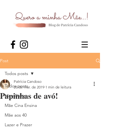
Post
Todos posts
Patrícia Candoso
Todos posts
25 de mar. de 2019
1 min de leitura
Papinhas de avó!
Meu Diário
Mãe Cina Ensina
Mãe aos 40
Lazer e Prazer