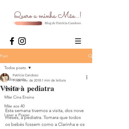
Post
Todos posts
Patrícia Candoso
Todos posts
11 de nov. de 2018
1 min de leitura
Visita à pediatra
Meu Diário
Mãe Cina Ensina
Mãe aos 40
Esta semana tivemos a visita, dos nove 
Lazer e Prazer
meses, à pediatra. Tomara que todos 
os bebés fossem como a Clarinha e os 