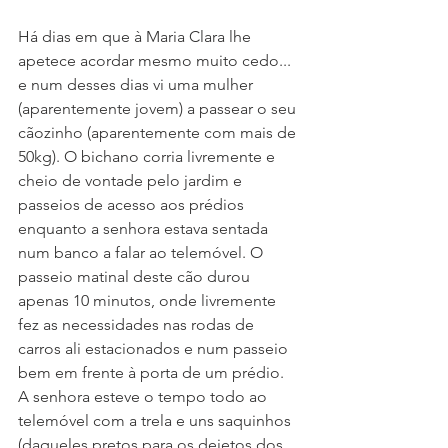
Há dias em que à Maria Clara lhe 
apetece acordar mesmo muito cedo... 
e num desses dias vi uma mulher 
(aparentemente jovem) a passear o seu 
cãozinho (aparentemente com mais de 
50kg). O bichano corria livremente e 
cheio de vontade pelo jardim e 
passeios de acesso aos prédios 
enquanto a senhora estava sentada 
num banco a falar ao telemóvel. O 
passeio matinal deste cão durou 
apenas 10 minutos, onde livremente 
fez as necessidades nas rodas de 
carros ali estacionados e num passeio 
bem em frente à porta de um prédio. 
A senhora esteve o tempo todo ao 
telemóvel com a trela e uns saquinhos 
(daqueles pretos para os dejetos dos 