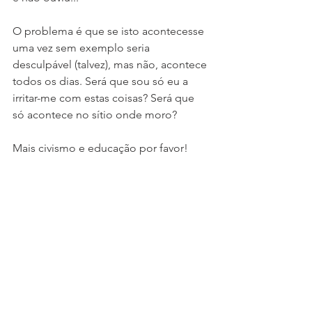
O problema é que se isto acontecesse 
uma vez sem exemplo seria 
desculpável (talvez), mas não, acontece 
todos os dias. Será que sou só eu a 
irritar-me com estas coisas? Será que 
só acontece no sítio onde moro?
Mais civismo e educação por favor!
#civismo
#educação
#consciência
#desabafos