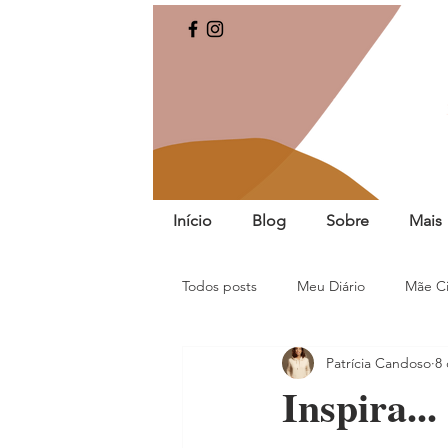
Início
Blog
Sobre
Mais
Todos posts
Meu Diário
Mãe Ci
Patrícia Candoso
8 
Inspira... 