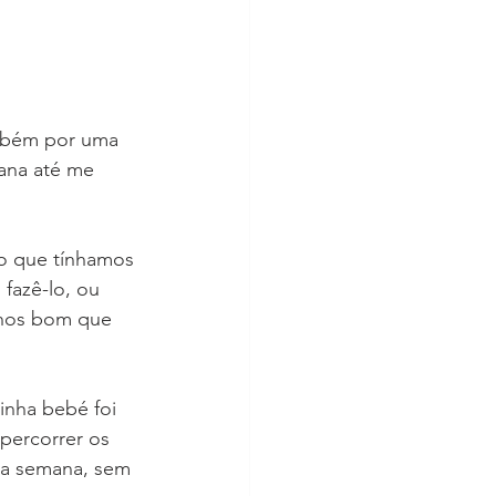
ambém por uma 
ana até me 
o que tínhamos 
fazê-lo, ou 
enos bom que 
inha bebé foi 
percorrer os 
uma semana, sem 