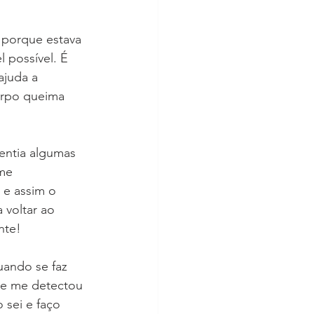
 porque estava 
 possível. É 
juda a 
orpo queima 
entia algumas 
me 
 e assim o 
 voltar ao 
nte! 
ando se faz 
ue me detectou 
 sei e faço 