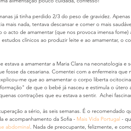
ma alimentação pouco cuidada, confesso! 
manas já tinha perdido 2/3 do peso de gravidez. Apenas
ia mais nada, tentava descansar e comer o mais saudável
 o acto de amamentar (que nos provoca imensa fome) a
estudos clínicos ao produzir leite e ao amamentar, o c
 estava a amamentar a Maria Clara na neonatologia e s
ue fosse da cesariana. Comentei com a enfermeira que 
xplicou-me que ao amamentar o corpo liberta ocitocina
formação" de que o bebé já nasceu e estimula o útero a
quenas contrações que eu estava a sentir.  Achei fascina
uperação a sério, às seis semanas. É o recomendado qu
uda e acompanhamento da Sofia - 
Mais Vida Portugal
 - q
ase abdominal
. Nada de preocupante, felizmente, e como