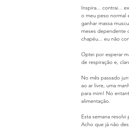
Inspira... contrai...
o meu peso normal e
ganhar massa muscul
meses dependente de
chapéu... eu não co
Optei por esperar ma
de respiração e, cla
No mês passado jun
ao ar livre, uma ma
para mim! No entant
alimentação. 
Esta semana resolvi
Acho que já não desc