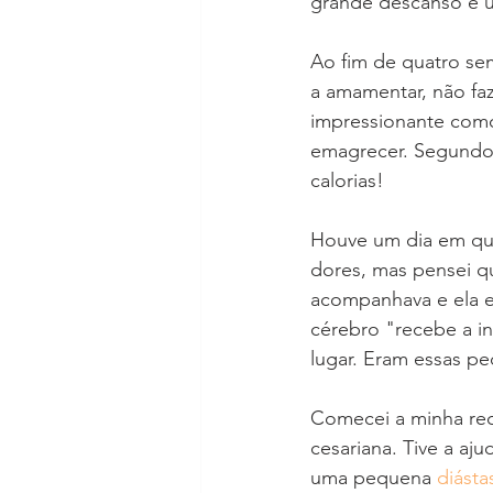
grande descanso e u
Ao fim de quatro se
a amamentar, não faz
impressionante como
emagrecer. Segundo 
calorias! 
Houve um dia em que
dores, mas pensei q
acompanhava e ela e
cérebro "recebe a in
lugar. Eram essas pe
Comecei a minha rec
cesariana. Tive a aj
uma pequena 
diást