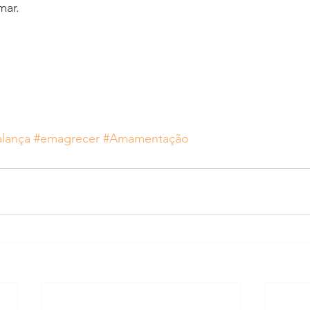
mar.
alança
#emagrecer
#Amamentação