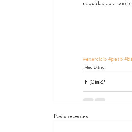
seguidas para confir
#exercício
#peso
#b
Meu Diário
Posts recentes