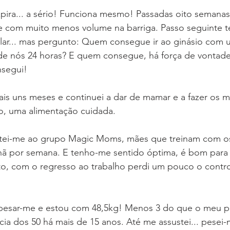
 expira... a sério! Funciona mesmo! Passadas oito semanas
 com muito menos volume na barriga. Passo seguinte ten
ar... mas pergunto: Quem consegue ir ao ginásio com 
 nós 24 horas? E quem consegue, há força de vontade
nsegui!
is uns meses e continuei a dar de mamar e a fazer os m
ro, uma alimentação cuidada.
tei-me ao grupo Magic Moms, mães que treinam com o
nhã por semana. E tenho-me sentido óptima, é bom para 
o, com o regresso ao trabalho perdi um pouco o contro
 pesar-me e estou com 48,5kg! Menos 3 do que o meu pes
ia dos 50 há mais de 15 anos. Até me assustei... pesei-