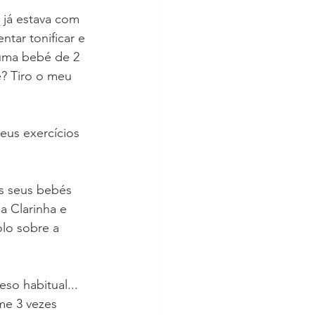
 já estava com 
tar tonificar e 
uma bebé de 2 
? Tiro o meu 
eus exercícios 
s seus bebés 
a Clarinha e 
lo sobre a 
o habitual... 
me 3 vezes 