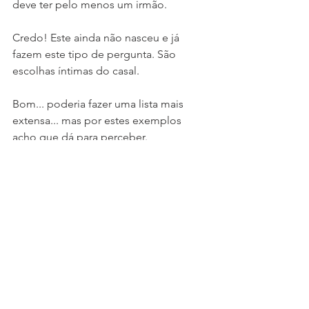
deve ter pelo menos um irmão.
Credo! Este ainda não nasceu e já 
fazem este tipo de pergunta. São 
escolhas íntimas do casal.
Bom... poderia fazer uma lista mais 
extensa... mas por estes exemplos 
acho que dá para perceber.
Deixo-vos totalmente à vontade para 
acrescentar mais alguns nos 
comentários! 
Qual aquele comentário, pergunta ou 
conselho que mais vos incomodou 
durante a gravidez? Partilhem! 
#9meses
#Gravidez
#Parto
#Família