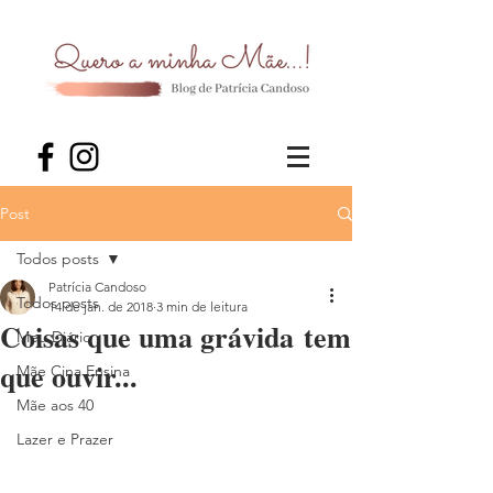
Post
Todos posts
Patrícia Candoso
Todos posts
14 de jan. de 2018
3 min de leitura
Coisas que uma grávida tem
Meu Diário
que ouvir...
Mãe Cina Ensina
Mãe aos 40
Lazer e Prazer