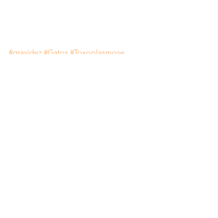
#gravidez
#Gatos
#Toxoplasmose
#Amor
#Informação
#Animais
Meu Diário
Ver tudo
Posts recentes