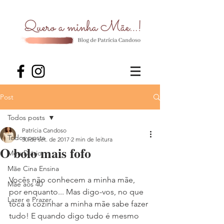
Post
Todos posts
Patrícia Candoso
Todos posts
30 de set. de 2017
2 min de leitura
O bolo mais fofo
Meu Diário
Mãe Cina Ensina
Vocês não conhecem a minha mãe, 
Mãe aos 40
por enquanto... Mas digo-vos, no que 
Lazer e Prazer
toca a cozinhar a minha mãe sabe fazer 
tudo! E quando digo tudo é mesmo 