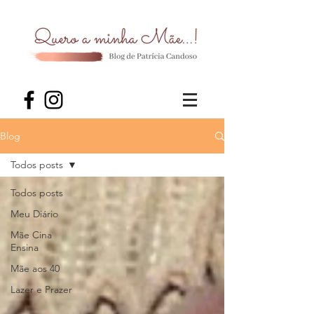
Blog
Todos posts
Todos posts
Meu Diário
Mãe Cina
Ensina
Mãe aos 40
Lazer e Prazer