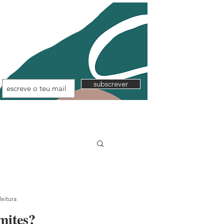
subscrever
leitura
mites?