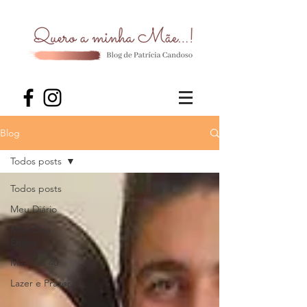
Blog
Todos posts
Todos posts
Meu Diário
Mãe Cina
Ensina
Mãe aos 40
Lazer e Prazer